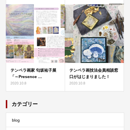
テンペラ画家 匂坂祐子展
テンペラ画技法会員相談窓
「～Presence …
口がはじまりました！
2020.10.8
2020.10.8
カテゴリー
blog