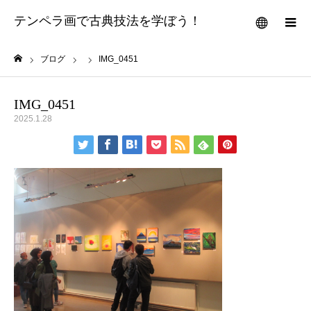
テンペラ画で古典技法を学ぼう！
メニュー
ブログ
IMG_0451
ホーム
IMG_0451
2025.1.28