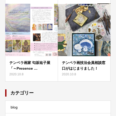
テンペラ画家 匂坂祐子展
テンペラ画技法会員相談窓
「～Presence …
口がはじまりました！
2020.10.8
2020.10.8
カテゴリー
blog