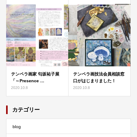
テンペラ画家 匂坂祐子展
テンペラ画技法会員相談窓
「～Presence …
口がはじまりました！
2020.10.8
2020.10.8
カテゴリー
blog