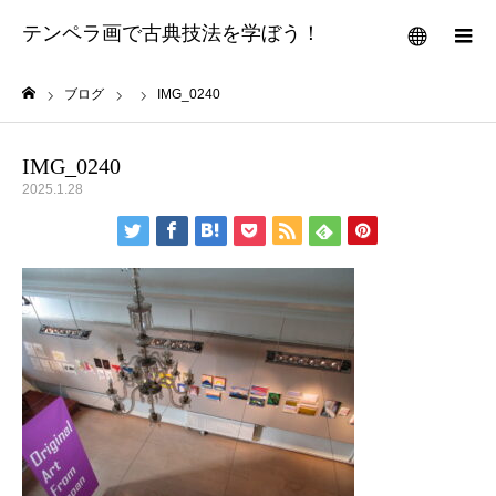
テンペラ画で古典技法を学ぼう！
メニュー
ブログ
IMG_0240
ホーム
IMG_0240
2025.1.28