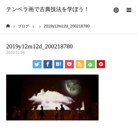
テンペラ画で古典技法を学ぼう！
メニュー
ブログ
2019y12m12d_200218780
ホーム
2019y12m12d_200218780
2020.11.16