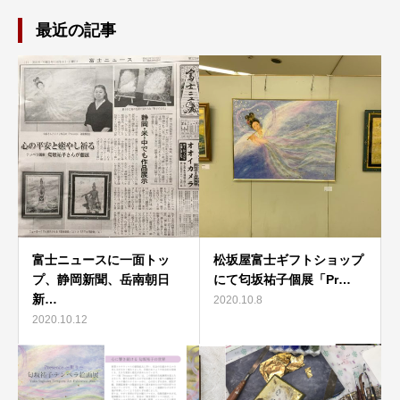
最近の記事
富士ニュースに一面トッ
松坂屋富士ギフトショップ
プ、静岡新聞、岳南朝日
にて匂坂祐子個展「Pr…
新…
2020.10.8
2020.10.12